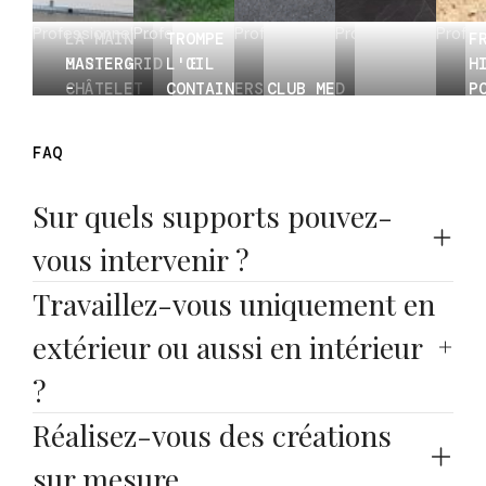
PEINTE À
Professionnel
Professionnel
Professionnel
Professionnel
Profes
LA MAIN -
TROMPE
F
BARILLA
MASTERGRID
L'ŒIL
H
CHÂTELET
-
CONTAINERS
CLUB MED
P
LES
TRANSMETTRE
- JCP
- SERRE
CGT DES
L
HALLES
LES VALEURS
ENTREPRISE
CHEVALIER
TRANSPORTS
F
FAQ
Sur quels supports pouvez-
vous intervenir ?
Travaillez-vous uniquement en 
extérieur ou aussi en intérieur 
?
Réalisez-vous des créations 
sur mesure