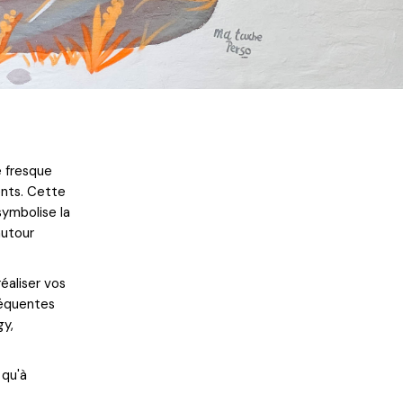
e fresque
ents. Cette
symbolise la
autour
éaliser vos
fréquentes
gy,
 qu'à