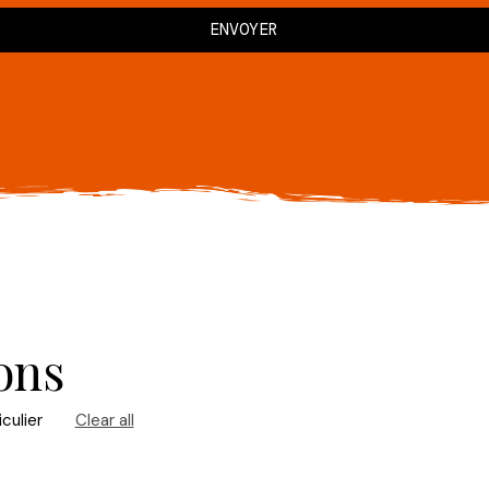
ons
iculier
Clear all