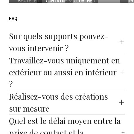
CHÂTELET
-
CONTAINERS
CLUB MED
P
LES
TRANSMETTRE
- JCP
- SERRE
CGT DES
L
HALLES
LES VALEURS
ENTREPRISE
CHEVALIER
TRANSPORTS
F
FAQ
Sur quels supports pouvez-
vous intervenir ?
Travaillez-vous uniquement en 
extérieur ou aussi en intérieur 
?
Réalisez-vous des créations 
sur mesure
Quel est le délai moyen entre la 
prise de contact et la 