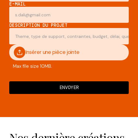
E-MAIL
DESCRIPTION DU PROJET
Insérer une pièce jointe
Max file size 10MB.
Nos dernière créations