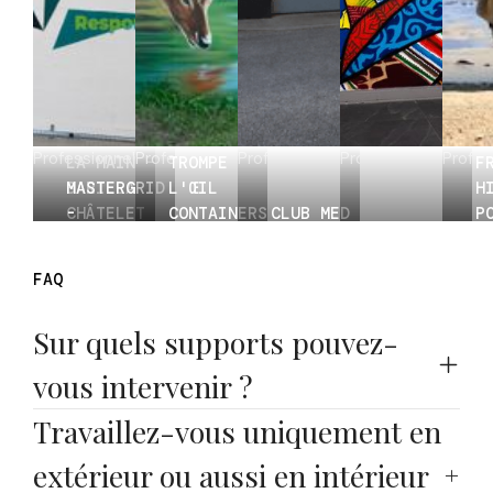
PUBLICITÉ
PEINTE À
Professionnel
Professionnel
Professionnel
Professionnel
Profes
LA MAIN -
TROMPE
F
BARILLA
MASTERGRID
L'ŒIL
H
CHÂTELET
-
CONTAINERS
CLUB MED
P
LES
TRANSMETTRE
- JCP
- SERRE
CGT DES
L
HALLES
LES VALEURS
ENTREPRISE
CHEVALIER
TRANSPORTS
F
FAQ
Sur quels supports pouvez-
vous intervenir ?
Travaillez-vous uniquement en 
extérieur ou aussi en intérieur 