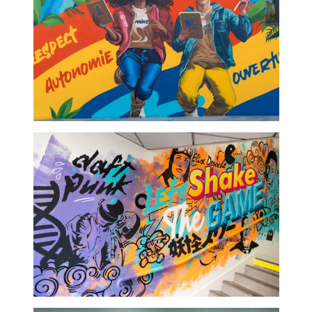
Collége Enghien- fresque
graffeur
ISCOM-Fresques street