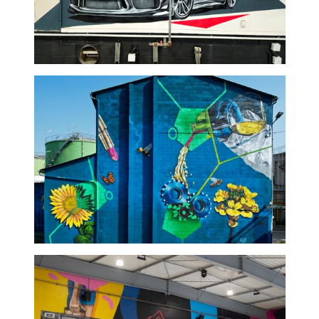
Graffeur fresque garage
porshe
Oléon - fresque murale
extérieur