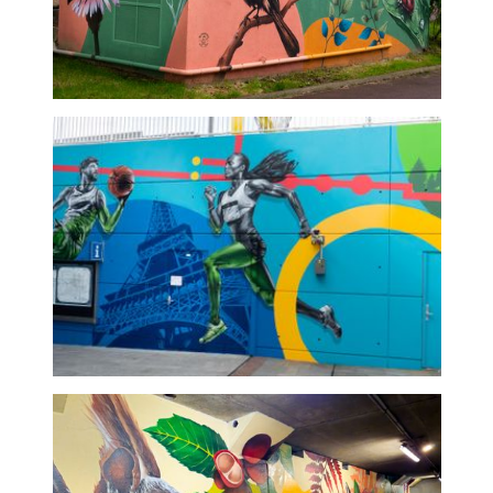
Transformateur faune et
flore - fresque graffeur
professionnel
J.O gare ermont eaubonne
- Graffeur professionnel
fresque